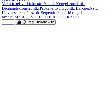
Vores fastelavnskit består af: 1 stk. Kongekrone.1 stk.
Dronningekrone.25 stk. Papkatte 15 cm.25 stk. Balloner.6 stk.
Halvmasker m. fjer4 stk. Serpentiner med 18 ringe i
hver.BEMÆRK: INDEHOLDER IKKE KØLLE
Læg i indkøbskurv