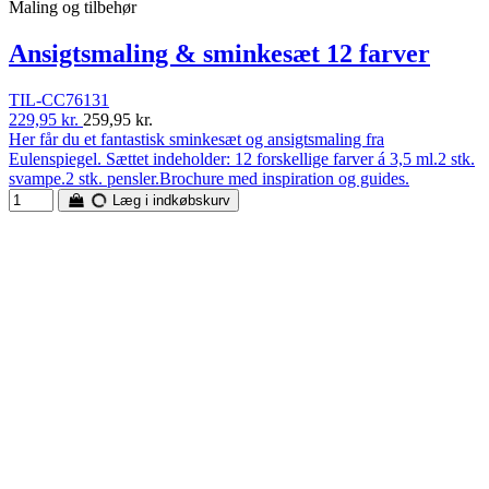
Maling og tilbehør
Ansigtsmaling & sminkesæt 12 farver
TIL-CC76131
229,95 kr.
259,95 kr.
Her får du et fantastisk sminkesæt og ansigtsmaling fra
Eulenspiegel. Sættet indeholder: 12 forskellige farver á 3,5 ml.2 stk.
svampe.2 stk. pensler.Brochure med inspiration og guides.
Læg i indkøbskurv