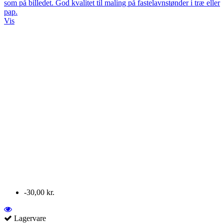
som på billedet. God kvalitet til maling på fastelavnstønder i træ eller
pap.
Vis
-30,00 kr.
Lagervare