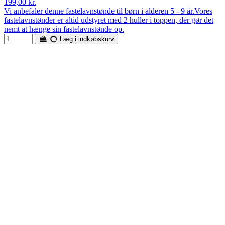
199,00 kr.
Vi anbefaler denne fastelavnstønde til børn i alderen 5 - 9 år.Vores
fastelavnstønder er altid udstyret med 2 huller i toppen, der gør det
nemt at hænge sin fastelavnstønde op.
Læg i indkøbskurv