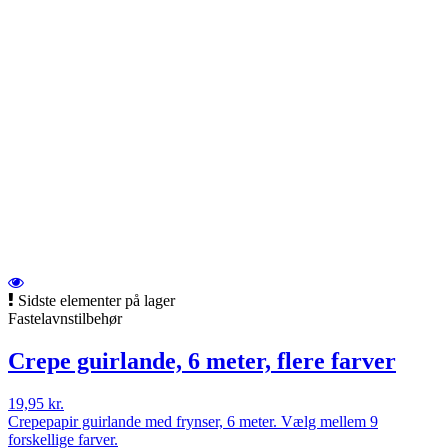
Sidste elementer på lager
Fastelavnstilbehør
Crepe guirlande, 6 meter, flere farver
19,95 kr.
Crepepapir guirlande med frynser, 6 meter. Vælg mellem 9
forskellige farver.