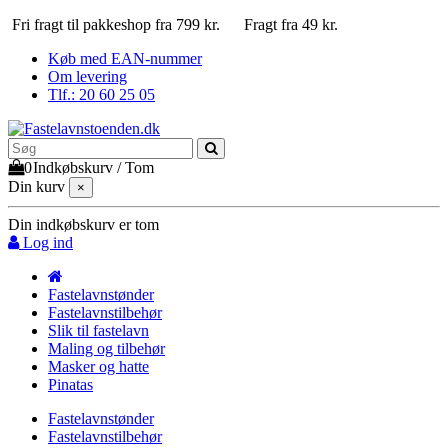
Fri fragt til pakkeshop fra 799 kr.
Fragt fra 49 kr.
Køb med EAN-nummer
Om levering
Tlf.: 20 60 25 05
0
Indkøbskurv
/
Tom
Din kurv
×
Din indkøbskurv er tom
Log ind
Fastelavnstønder
Fastelavnstilbehør
Slik til fastelavn
Maling og tilbehør
Masker og hatte
Pinatas
Fastelavnstønder
Fastelavnstilbehør