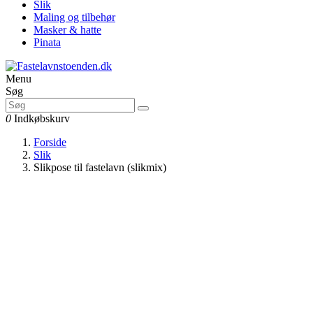
Slik
Maling og tilbehør
Masker & hatte
Pinata
Menu
Søg
0
Indkøbskurv
Forside
Slik
Slikpose til fastelavn (slikmix)