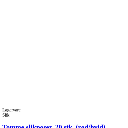
Lagervare
Slik
Tomme slikposer, 20 stk. (rød/hvid)