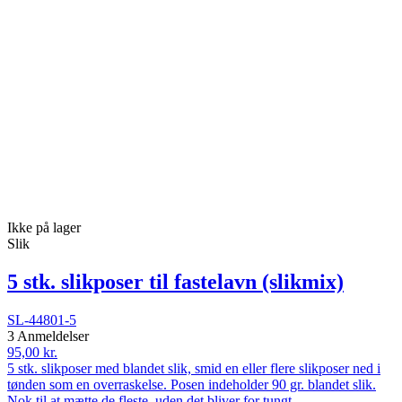
Ikke på lager
Slik
5 stk. slikposer til fastelavn (slikmix)
SL-44801-5
3 Anmeldelser
95,00 kr.
5 stk. slikposer med blandet slik, smid en eller flere slikposer ned i
tønden som en overraskelse. Posen indeholder 90 gr. blandet slik.
Nok til at mætte de fleste, uden det bliver for tungt.