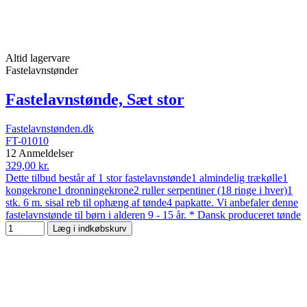
Altid lagervare
Fastelavnstønder
Fastelavnstønde, Sæt stor
Fastelavnstønden.dk
FT-01010
12 Anmeldelser
329,00 kr.
Dette tilbud består af 1 stor fastelavnstønde1 almindelig trækølle1
kongekrone1 dronningekrone2 ruller serpentiner (18 ringe i hver)1
stk. 6 m. sisal reb til ophæng af tønde4 papkatte. Vi anbefaler denne
fastelavnstønde til børn i alderen 9 - 15 år. * Dansk produceret tønde
Læg i indkøbskurv