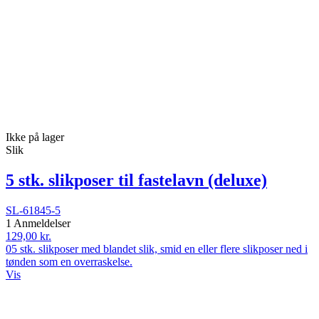
Ikke på lager
Slik
5 stk. slikposer til fastelavn (deluxe)
SL-61845-5
1 Anmeldelser
129,00 kr.
05 stk. slikposer med blandet slik, smid en eller flere slikposer ned i
tønden som en overraskelse.
Vis