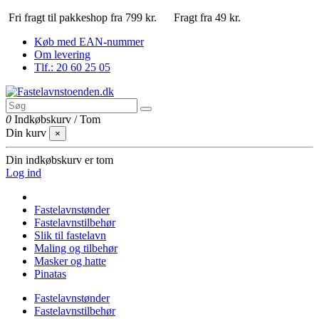
Fri fragt til pakkeshop fra 799 kr.
Fragt fra 49 kr.
Køb med EAN-nummer
Om levering
Tlf.: 20 60 25 05
0
Indkøbskurv
/
Tom
Din kurv
×
Din indkøbskurv er tom
Log ind
Fastelavnstønder
Fastelavnstilbehør
Slik til fastelavn
Maling og tilbehør
Masker og hatte
Pinatas
Fastelavnstønder
Fastelavnstilbehør