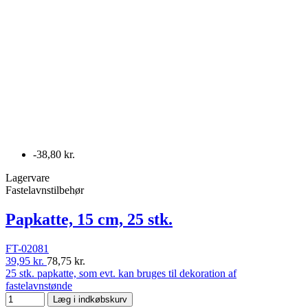
-38,80 kr.
Lagervare
Fastelavnstilbehør
Papkatte, 15 cm, 25 stk.
FT-02081
39,95 kr.
78,75 kr.
25 stk. papkatte, som evt. kan bruges til dekoration af
fastelavnstønde
Læg i indkøbskurv