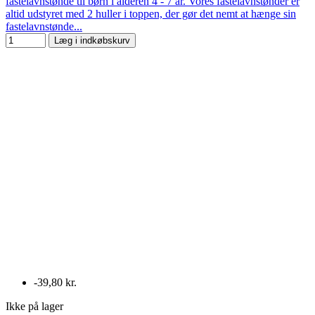
fastelavnstønde til børn i alderen 4 - 7 år. Vores fastelavnstønder er
altid udstyret med 2 huller i toppen, der gør det nemt at hænge sin
fastelavnstønde...
Læg i indkøbskurv
-39,80 kr.
Ikke på lager