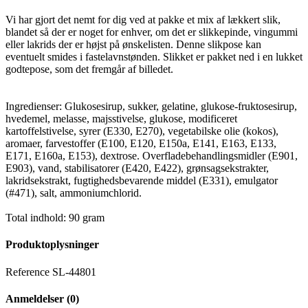
Vi har gjort det nemt for dig ved at pakke et mix af lækkert slik,
blandet så der er noget for enhver, om det er slikkepinde, vingummi
eller lakrids der er højst på ønskelisten. Denne slikpose kan
eventuelt smides i fastelavnstønden. Slikket er pakket ned i en lukket
godtepose, som det fremgår af billedet.
Ingredienser: Glukosesirup, sukker, gelatine, glukose-fruktosesirup,
hvedemel, melasse, majsstivelse, glukose, modificeret
kartoffelstivelse, syrer (E330, E270), vegetabilske olie (kokos),
aromaer, farvestoffer (E100, E120, E150a, E141, E163, E133,
E171, E160a, E153), dextrose. Overfladebehandlingsmidler (E901,
E903), vand, stabilisatorer (E420, E422), grønsagsekstrakter,
lakridsekstrakt, fugtighedsbevarende middel (E331), emulgator
(#471), salt, ammoniumchlorid.
Total indhold: 90 gram
Produktoplysninger
Reference
SL-44801
Anmeldelser
(0)