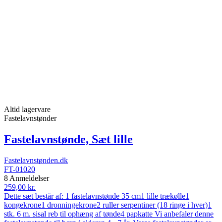
Altid lagervare
Fastelavnstønder
Fastelavnstønde, Sæt lille
Fastelavnstønden.dk
FT-01020
8 Anmeldelser
259,00 kr.
Dette sæt består af: 1 fastelavnstønde 35 cm1 lille trækølle1
kongekrone1 dronningekrone2 ruller serpentiner (18 ringe i hver)1
stk. 6 m. sisal reb til ophæng af tønde4 papkatte Vi anbefaler denne