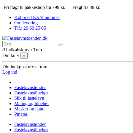
Fri fragt til pakkeshop fra 799 kr.
Fragt fra 49 kr.
Køb med EAN-nummer
Om levering
Tlf.: 20 60 25 05
0
Indkøbskurv
/
Tom
Din kurv
×
Din indkøbskurv er tom
Log ind
Fastelavnstønder
Fastelavnstilbehør
Slik til fastelavn
Maling og tilbehør
Masker og hatte
Pinatas
Fastelavnstønder
Fastelavnstilbehør