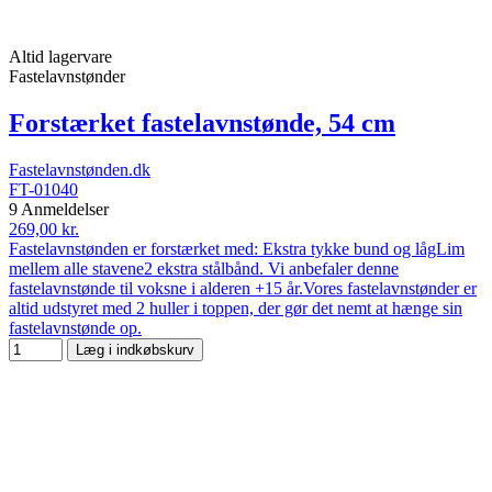
Altid lagervare
Fastelavnstønder
Forstærket fastelavnstønde, 54 cm
Fastelavnstønden.dk
FT-01040
9 Anmeldelser
269,00 kr.
Fastelavnstønden er forstærket med: Ekstra tykke bund og lågLim
mellem alle stavene2 ekstra stålbånd. Vi anbefaler denne
fastelavnstønde til voksne i alderen +15 år.Vores fastelavnstønder er
altid udstyret med 2 huller i toppen, der gør det nemt at hænge sin
fastelavnstønde op.
Læg i indkøbskurv