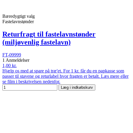
Bæredygtigt valg
Fastelavnstønder
Returfragt til fastelavnstønder
(miljøvenlig fastelavn)
FT-09999
1 Anmeldelser
1,00 kr.
Hjælp os med at spare på træ'et. For 1 kr. får du en papkasse som
passer til stavene og returlabel hvor fragten er betalt. Læs mere eller
se film i beskrivelsen nedenfor.
Læg i indkøbskurv