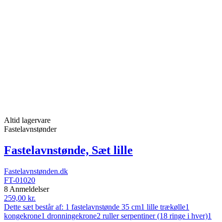
Altid lagervare
Fastelavnstønder
Fastelavnstønde, Sæt lille
Fastelavnstønden.dk
FT-01020
8 Anmeldelser
259,00 kr.
Dette sæt består af: 1 fastelavnstønde 35 cm1 lille trækølle1
kongekrone1 dronningekrone2 ruller serpentiner (18 ringe i hver)1