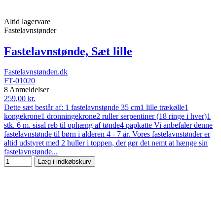
Altid lagervare
Fastelavnstønder
Fastelavnstønde, Sæt lille
Fastelavnstønden.dk
FT-01020
8 Anmeldelser
259,00 kr.
Dette sæt består af: 1 fastelavnstønde 35 cm1 lille trækølle1
kongekrone1 dronningekrone2 ruller serpentiner (18 ringe i hver)1
stk. 6 m. sisal reb til ophæng af tønde4 papkatte Vi anbefaler denne
fastelavnstønde til børn i alderen 4 - 7 år. Vores fastelavnstønder er
altid udstyret med 2 huller i toppen, der gør det nemt at hænge sin
fastelavnstønde...
Læg i indkøbskurv