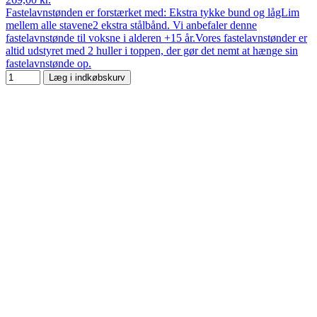
Fastelavnstønden er forstærket med: Ekstra tykke bund og lågLim
mellem alle stavene2 ekstra stålbånd. Vi anbefaler denne
fastelavnstønde til voksne i alderen +15 år.Vores fastelavnstønder er
altid udstyret med 2 huller i toppen, der gør det nemt at hænge sin
fastelavnstønde op.
Læg i indkøbskurv