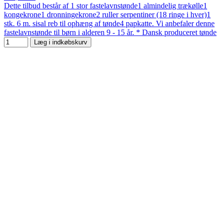
Dette tilbud består af 1 stor fastelavnstønde1 almindelig trækølle1
kongekrone1 dronningekrone2 ruller serpentiner (18 ringe i hver)1
stk. 6 m. sisal reb til ophæng af tønde4 papkatte. Vi anbefaler denne
fastelavnstønde til børn i alderen 9 - 15 år. * Dansk produceret tønde
Læg i indkøbskurv