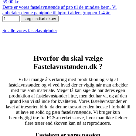
59,00 kr.
Dette er vores fastelavnstønde af pap til de mindste børn. Vi
anbefaler denne paptønde til børn i aldersgruppen 1-4 år.
Læg i indkøbskurv
Se alle vores fastelavntønder
Hvorfor du skal vælge
Fastelavnstønden.dk ?
Vi har mange års erfaring med produktion og salg af
fastelavnstønder, og vi ved hvad der er vigtig når man arbejder
med træ som materiale. Meget få kan sige de har deres egen
produktion af fastelavnstønder i træ, men det har vi, og af den
grund kan vi stå inde for kvaliteten. Vores fastelavnstønder er
lavet af træsorten birk, da denne træsort er den bedste i forhold til
at lave en solid og pæn fastelavnstønde. Vi bruger kun
bæredygtigt træ fra FCS-mærket skove, hvor man ikke fælder
flere træer end skoven kan nå at reproducere.
Fastelavn er vores passion