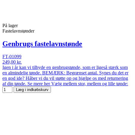
På lager
Fastelavnstønder
Genbrugs fastelavnstønde
FT-01099
249,00 kr.
Igen i år kan vi tilbyde en genbrugstønde, som er ligeså stærk som
en almindelig tønde. BEMÆRK: Begrænset antal. Synes du det er
en god ide? Håber vi du vil støtte op og hjælpe os med returnering
af din tønde. Se mere her Vælg mellem stor, mellem og lille tønde:
Læg i indkøbskurv