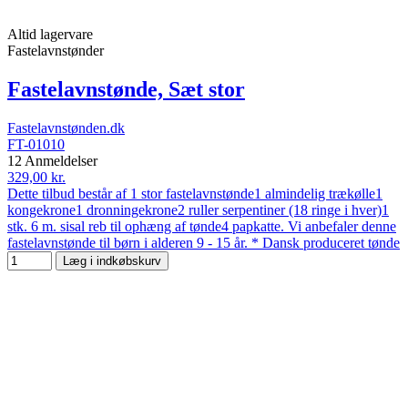
Altid lagervare
Fastelavnstønder
Fastelavnstønde, Sæt stor
Fastelavnstønden.dk
FT-01010
12 Anmeldelser
329,00 kr.
Dette tilbud består af 1 stor fastelavnstønde1 almindelig trækølle1
kongekrone1 dronningekrone2 ruller serpentiner (18 ringe i hver)1
stk. 6 m. sisal reb til ophæng af tønde4 papkatte. Vi anbefaler denne
fastelavnstønde til børn i alderen 9 - 15 år. * Dansk produceret tønde
Læg i indkøbskurv