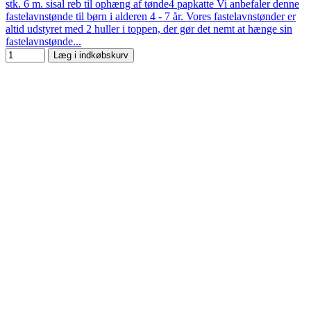
stk. 6 m. sisal reb til ophæng af tønde4 papkatte Vi anbefaler denne
fastelavnstønde til børn i alderen 4 - 7 år. Vores fastelavnstønder er
altid udstyret med 2 huller i toppen, der gør det nemt at hænge sin
fastelavnstønde...
Læg i indkøbskurv