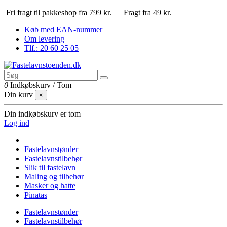
Fri fragt til pakkeshop fra 799 kr.
Fragt fra 49 kr.
Køb med EAN-nummer
Om levering
Tlf.: 20 60 25 05
0
Indkøbskurv
/
Tom
Din kurv
×
Din indkøbskurv er tom
Log ind
Fastelavnstønder
Fastelavnstilbehør
Slik til fastelavn
Maling og tilbehør
Masker og hatte
Pinatas
Fastelavnstønder
Fastelavnstilbehør